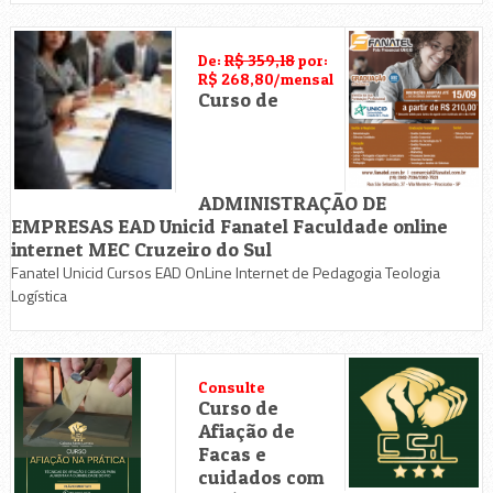
De:
R$ 359,18
por:
R$ 268,80/mensal
Curso de
ADMINISTRAÇÃO DE
EMPRESAS EAD Unicid Fanatel Faculdade online
internet MEC Cruzeiro do Sul
Fanatel Unicid Cursos EAD OnLine Internet de Pedagogia Teologia
Logística
Consulte
Curso de
Afiação de
Facas e
cuidados com