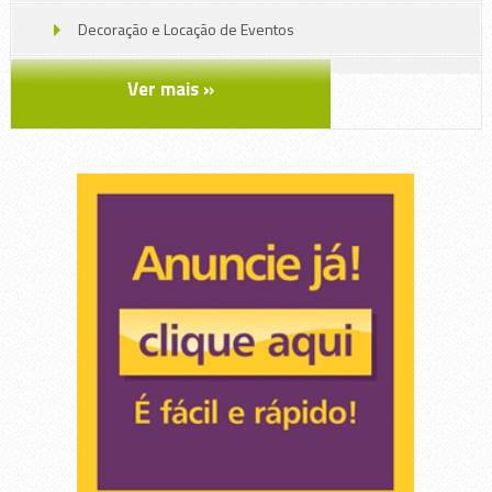
Decoração e Locação de Eventos
Educação
Ver mais »
Embalagens, Brindes , Gráfica
Gráfica, impressão e mídias
Lava Rápido , Espelhamento 3M
Lazer e Entretenimento
Padaria, confeitaria e rotisserie
Saúde