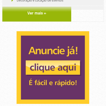
Decoração e Locação de Eventos
Educação
Ver mais »
Embalagens, Brindes , Gráfica
Gráfica, impressão e mídias
Lava Rápido , Espelhamento 3M
Lazer e Entretenimento
Saúde