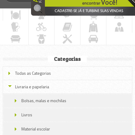
Categorias
Todas as Categorias
Livraria e papelaria
Bolsas, malas e mochilas
Livros
Material escolar