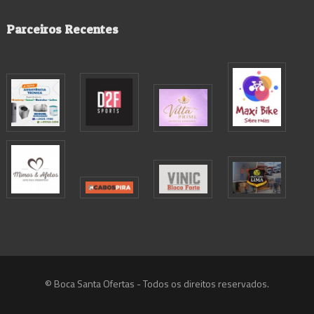
Parceiros Recentes
© Boca Santa Ofertas - Todos os direitos reservados.