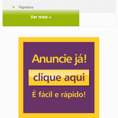
Papelaria
Ver mais »