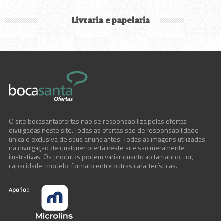
Livraria e papelaria
O site bocasantaofertas não se responsabiliza pelas ofertas
divulgadas neste site. Todas as ofertas são de responsabilidade
única e exclusiva de seus anunciantes. Todas as imagens utilizadas
na divulgação de qualquer oferta neste site são meramente
ilustrativas. Os produtos podem variar quanto ao tamanho, cor,
capacidade, modelo, formato entre outras características.