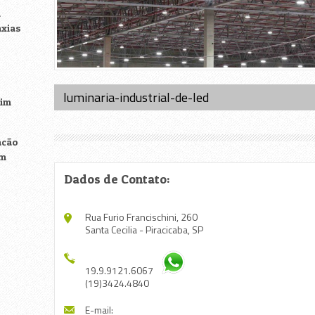
a
axias
luminaria-industrial-de-led
rim
acão
im
Dados de Contato:
Rua Furio Francischini, 260
Santa Cecilia - Piracicaba, SP
19.9.9121.6067
(19)3424.4840
E-mail: