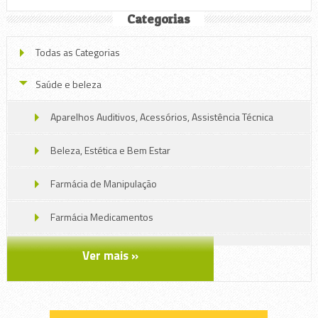
Categorias
Todas as Categorias
Saúde e beleza
Aparelhos Auditivos, Acessórios, Assistência Técnica
Beleza, Estética e Bem Estar
Farmácia de Manipulação
Farmácia Medicamentos
Oticas, Jóias e Relojoarias
Ver mais »
Perfumaria e Cosméticos
Produtos eróticos