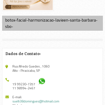
botox-facial-harmonizacao-lavieen-santa-barbara-
sbo-
Dados de Contato:
Rua Afredo Guedes , 1060
Alto - Piracicaba, SP
19 99230-7357
11 98994-2467
E-mail:
suelli38domingues@hotmail.com