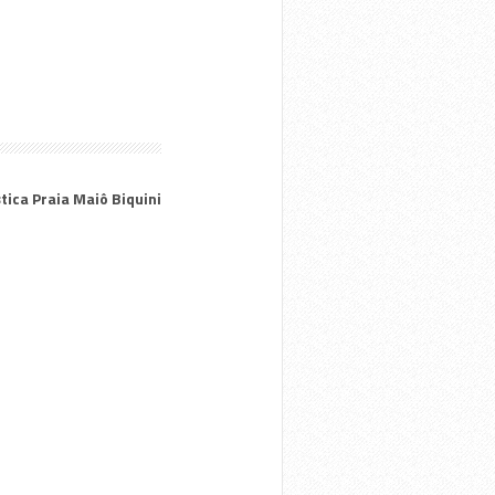
tica Praia Maiô Biquini