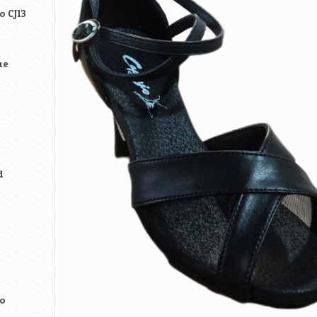
o CJ13
ue
d
ão