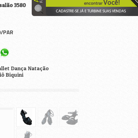
salão 3580
60/PAR
allet Dança Natação
iô Biquini